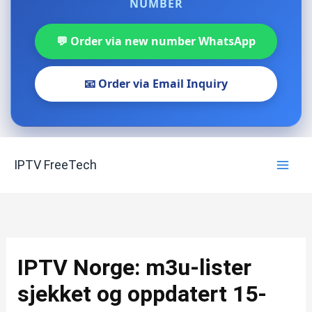
NUMBER
💬 Order via new number WhatsApp
📧 Order via Email Inquiry
Skip
IPTV FreeTech
to
content
IPTV Norge: m3u-lister
sjekket og oppdatert 15-