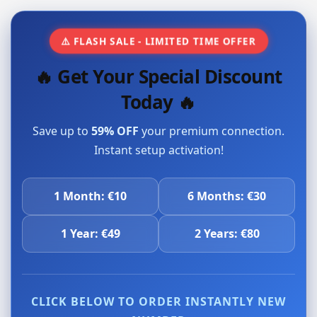
⚠️ FLASH SALE - LIMITED TIME OFFER
🔥 Get Your Special Discount
Today 🔥
Save up to
59% OFF
your premium connection.
Instant setup activation!
1 Month: €10
6 Months: €30
1 Year: €49
2 Years: €80
CLICK BELOW TO ORDER INSTANTLY NEW