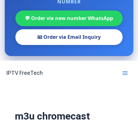
NUMBER
💬 Order via new number WhatsApp
📧 Order via Email Inquiry
Skip
IPTV FreeTech
to
content
m3u chromecast